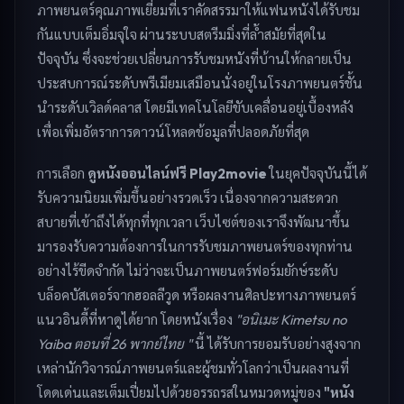
ภาพยนตร์คุณภาพเยี่ยมที่เราคัดสรรมาให้แฟนหนังได้รับชม
กันแบบเต็มอิ่มจุใจ ผ่านระบบสตรีมมิ่งที่ล้ำสมัยที่สุดใน
ปัจจุบัน ซึ่งจะช่วยเปลี่ยนการรับชมหนังที่บ้านให้กลายเป็น
ประสบการณ์ระดับพรีเมียมเสมือนนั่งอยู่ในโรงภาพยนตร์ชั้น
นำระดับเวิลด์คลาส โดยมีเทคโนโลยีขับเคลื่อนอยู่เบื้องหลัง
เพื่อเพิ่มอัตราการดาวน์โหลดข้อมูลที่ปลอดภัยที่สุด
การเลือก
ดูหนังออนไลน์ฟรี Play2movie
ในยุคปัจจุบันนี้ได้
รับความนิยมเพิ่มขึ้นอย่างรวดเร็ว เนื่องจากความสะดวก
สบายที่เข้าถึงได้ทุกที่ทุกเวลา เว็บไซต์ของเราจึงพัฒนาขึ้น
มารองรับความต้องการในการรับชมภาพยนตร์ของทุกท่าน
อย่างไร้ขีดจำกัด ไม่ว่าจะเป็นภาพยนตร์ฟอร์มยักษ์ระดับ
บล็อคบัสเตอร์จากฮอลลีวูด หรือผลงานศิลปะทางภาพยนตร์
แนวอินดี้ที่หาดูได้ยาก โดยหนังเรื่อง
"อนิเมะ Kimetsu no
Yaiba ตอนที่ 26 พากย์ไทย "
นี้ ได้รับการยอมรับอย่างสูงจาก
เหล่านักวิจารณ์ภาพยนตร์และผู้ชมทั่วโลกว่าเป็นผลงานที่
โดดเด่นและเต็มเปี่ยมไปด้วยอรรถรสในหมวดหมู่ของ
"หนัง