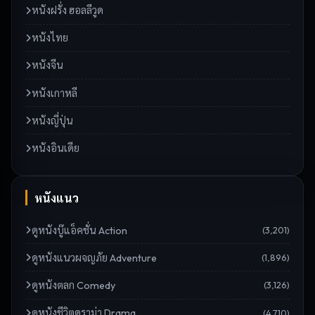
หนังฝรั่ง ฮอลลีวูด
หนังไทย
หนังจีน
หนังเกาหลี
หนังญี่ปุ่น
หนังอินเดีย
หนังแนว
ดู
หนังบู๊แอ็คชั่น Action
(
3,201
)
ดู
หนังแนวผจญภัย Adventure
(
1,896
)
ดู
หนังตลก Comedy
(
3,126
)
ดู
หนังชีวิตดราม่า Drama
(
4,710
)