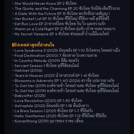
•
She Would Never Know EP 2 ซับไทย
•
The Quirky and the Charming EP 20 ซับไทย รักนี้ต้องติดรีวิวบวก
•
A Date With the Future EP 15 ซับไทย พบรักที่ปลายสัญญา
•
Her Bucket List EP 10 ซับไทย ซีรี่ย์ใหม่ ซีรี่ย์เกาหลี ดูซีรี่ย์ฟรึ
•
Eat Run Love EP 21 พากย์ไทย ซับไทย กิน วิ่ง และความรัก
•
Warm on a Cold Night EP 21 ซับไทย อุ่นรัก เจ้าชายคลายหนาว
•
My Secret Vampire EP 4 ซับไทย ช่วยผมที บ้านนี้มีแวมไพร์
อัปเดตล่าสุดที่น่าสนใจ
•
Love Syndrome 3 (2023) ย้อนหลัง EP 1-10 รักโคตรๆ โหดอย่างมึง
•
Final Destination (2000) 7 ต้องตาย โกงความตาย
•
In Country Melody (2009) อีส้ม สมหวัง
•
Servant Season 1 ซับไทย ดูซีรี่ส์ออนไลน์
•
Hatchet (2006)
•
Tears In Heaven (2021) น้ำตาสวรรค์ EP 1-41 ซับไทย
•
Blossoms in Adversity EP 1-40 (2024) ฮวาจื่อ บุปผากลางภัย
•
To Get Her (2019) องค์ชายข้า ใครอย่าแตะ ซับไทย ดูซีรี่ย์ออนไลน์
•
To Get Her (2019) องค์ชายข้า ใครอย่าแตะ ซับไทย ดูซีรี่ย์ออนไลน์
•
Babysitter (2025)
•
Love Revolution (2020) EP 1-30 ซับไทย
•
Astrophile (2022) ย้อนหลัง EP 1-18 คืนนับดาว
•
La Brea Season 1 (2021) ซับไทย EP 1-7 ซีรี่ย์ฝรั่ง
•
Hello Gentlemen (2021) ซับไทย EP 1-12 ซีรี่ย์ใหม่ ซีรี่ย์จีน
•
Kumanthong (2019) กุมารทอง ราคะ-เฮี้ยน