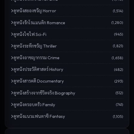
ดู
หนังสยองขวัญ Horror
(
1,514
)
ดู
หนังรักโรแมนติก Romance
(
1,280
)
ดู
หนังไซไฟ Sci-Fi
(
945
)
ดู
หนังระทึกขวัญ Thriller
(
1,821
)
ดู
หนังอาชญากรรม Crime
(
1,658
)
ดู
หนังประวัติศาสตร์ History
(
482
)
ดู
หนังสารคดี Documentary
(
293
)
ดู
หนังสร้างจากชีวิตจริง Biography
(
512
)
ดู
หนังครอบครัว Family
(
741
)
ดู
หนังแนวแฟนตาซี Fantasy
(
1,105
)