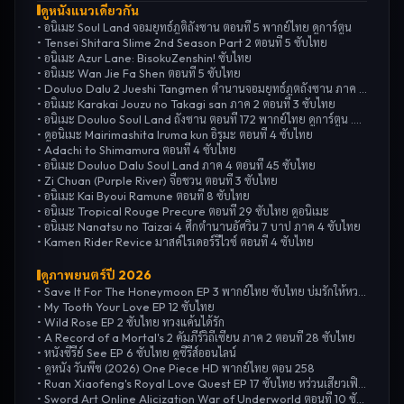
ดูหนังแนวเดียวกัน
•
อนิเมะ Soul Land จอมยุทธ์ภูติถังซาน ตอนที่ 5 พากย์ไทย ดูการ์ตูน
•
Tensei Shitara Slime 2nd Season Part 2 ตอนที่ 5 ซับไทย
•
อนิเมะ Azur Lane: BisokuZenshin! ซับไทย
•
อนิเมะ Wan Jie Fa Shen ตอนที่ 5 ซับไทย
•
Douluo Dalu 2 Jueshi Tangmen ตำนานจอมยุทธ์ภูตถังซาน ภาค 2 ตอนที่ 67
•
อนิเมะ Karakai Jouzu no Takagi san ภาค 2 ตอนที่ 3 ซับไทย
•
อนิเมะ Douluo Soul Land ถังซาน ตอนที่ 172 พากย์ไทย ดูการ์ตูน .CO
•
ดูอนิเมะ Mairimashita Iruma kun อิรุมะ ตอนที่ 4 ซับไทย
•
Adachi to Shimamura ตอนที่ 4 ซับไทย
•
อนิเมะ Douluo Dalu Soul Land ภาค 4 ตอนที่ 45 ซับไทย
•
Zi Chuan (Purple River) จื่อชวน ตอนที่ 3 ซับไทย
•
อนิเมะ Kai Byoui Ramune ตอนที่ 8 ซับไทย
•
อนิเมะ Tropical Rouge Precure ตอนที่ 29 ซับไทย ดูอนิเมะ
•
อนิเมะ Nanatsu no Taizai 4 ศึกตำนานอัศวิน 7 บาป ภาค 4 ซับไทย
•
Kamen Rider Revice มาสค์ไรเดอร์รีไวซ์ ตอนที่ 4 ซับไทย
ดูภาพยนตร์ปี
2026
•
Save It For The Honeymoon EP 3 พากย์ไทย ซับไทย บ่มรักให้หวานซึ้ง
•
My Tooth Your Love EP 12 ซับไทย
•
Wild Rose EP 2 ซับไทย ทวงแค้นได้รัก
•
A Record of a Mortal's 2 คัมภีร์วิถีเซียน ภาค 2 ตอนที่ 28 ซับไทย
•
หนังซีรีย์ See EP 6 ซับไทย ดูซีรีส์ออนไลน์
•
ดูหนัง วันพีซ (2026) One Piece HD พากย์ไทย ตอน 258
•
Ruan Xiaofeng's Royal Love Quest EP 17 ซับไทย หร่วนเสี่ยวเฟิงที่รัก
•
Sword Art Online Alicization War of Underworld ตอนที่ 10 ซับไทย