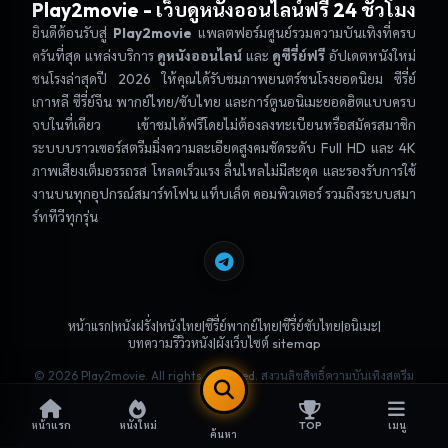
Play2movie
- เว็บดูหนังออนไลน์ฟรี 24 ชั่วโมง
ยินดีต้อนรับสู่
Play2movie
แพลตฟอร์มศูนย์รวมความบันเทิงที่ครบ
ครันที่สุด แหล่งบริการ
ดูหนังออนไลน์
และ
ดูซีรี่ย์ฟรี
อัปเดตหนังใหม่
ชนโรงล่าสุดปี 2026 ให้คุณได้รับชมภาพยนตร์ชนโรงยอดนิยม ซีรี่ย์
เกาหลี ซีรี่ย์จีน พากย์ไทย/ซับไทย และการ์ตูนอนิเมะยอดฮิตแบบครบ
จบในที่เดียว เข้าชมได้ฟรีโดยไม่ต้องลงทะเบียนหรือสมัครสมาชิก
ระบบบราวเซอร์สตรีมมิ่งความละเอียดสูงคมชัดระดับ Full HD และ 4K
ภาพเสียงเต็มอรรถรส โหลดเร็วแรง ลื่นไหลไม่มีสะดุด และรองรับการใช้
งานบนทุกอุปกรณ์สมาร์ทโฟน แท็บเล็ต คอมพิวเตอร์ รวมถึงระบบสมา
ร์ททีวีทุกรุ่น
|
|
|
|
|
|
หน้าแรก
หนังฝรั่ง
หนังไทย
ซีรี่ย์พากย์ไทย
ซีรี่ย์ซับไทย
อนิเมะ
|
บทความรีวิวหนัง
ผังเว็บไซต์ sitemap
© 2026
Play2movie
. All rights reserved. สงวนลิขสิทธิ์ความบันเทิงสตรีม
มิ่ง
TOP
หน้าแรก
หนังใหม่
เมนู
ค้นหา