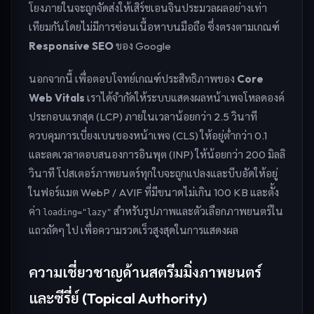
โยงภายในจะถูกจัดส่งให้เสิร์ชเอนจินประมวลผลอย่างเท่า
เทียมกันโดยไม่มีการซ่อนเนื้อหาบนมือถือ ซึ่งตรงตามเกณฑ์
Responsive SEO
ของ Google
นอกจากนี้ เพื่อตอบโจทย์เกณฑ์ประสิทธิภาพของ
Core
Web Vitals
เราได้จำกัดให้ระบบแสดงผลหน้าเพจโหลดองค์
ประกอบแรกสุด (LCP) ภายในเวลาน้อยกว่า 2.5 วินาที
ควบคุมการเบี่ยงเบนของหน้าเพจ (CLS) ให้อยู่ต่ำกว่า 0.1
และลดเวลาตอบสนองการอินพุต (INP) ให้น้อยกว่า 200 มิลลิ
วินาที โปสเตอร์ภาพยนตร์ทุกใบจะถูกแปลงและบีบอัดให้อยู่
ในฟอร์แมต WebP / AVIF ที่มีขนาดไม่เกิน 100 KB และตั้ง
ค่า
สำหรับรูปภาพและตัวเลือกภาพยนตร์ใน
loading="lazy"
แถวถัดๆ ไป เพื่อความรวดเร็วสูงสุดในการแสดงผล
ความเชี่ยวชาญด้านสตรีมมิ่งภาพยนตร์
และซีรี่ย์ (Topical Authority)