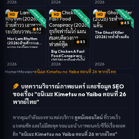
2026
2026
2026
อัปเดตมาใหม่
อัปเดตมาใหม่
อัปเดตมาใหม่
HD
HD
HD
8.5
8.5
The Ghost Killer
(2026) ระห่ำล้างแค้น
Mor Lam Rhythm
8.5
(2026) อ้ายต้าวว เอว
หวาน ระเบียบวาทะ
Big Chicken A Fast
ศิลป์
Food Conspiracy
(2026) ธุรกิจฟาร์มไก่
2026
2026
2026
แผนสมคบคิดวงการ
ฟาสต์ฟู้ด
Home
>
Movies
>
อนิเมะ Kimetsu no Yaiba ตอนที่ 26 พากย์ไทย
บทความวิจารณ์ภาพยนตร์ และข้อมูล SEO
ของเรื่อง "อนิเมะ Kimetsu no Yaiba ตอนที่ 26
พากย์ไทย"
หากคุณกำลังมองหาแหล่งบริการ
ดูหนังออนไลน์
ที่รวดเร็ว
แรงคมชัด และไม่มีสะดุด ขอแนะนำภาพยนตร์/ซีรี่ย์เรื่องยอด
ฮิต
"อนิเมะ Kimetsu no Yaiba ตอนที่ 26 พากย์ไทย"