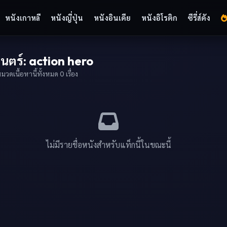
หนังเกาหลี
หนังญี่ปุ่น
หนังอินเดีย
หนังอิโรติก
ซีรี่ส์ดัง
นตร์:
action hero
หมวดเนื้อหานี้ทั้งหมด
0
เรื่อง
ไม่มีรายชื่อหนังสำหรับแท็กนี้ในขณะนี้