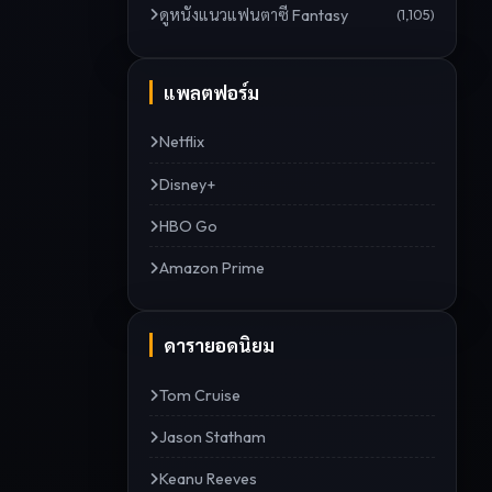
ดู
หนังแนวแฟนตาซี Fantasy
(
1,105
)
แพลตฟอร์ม
Netflix
Disney+
HBO Go
Amazon Prime
ดารายอดนิยม
Tom Cruise
Jason Statham
Keanu Reeves