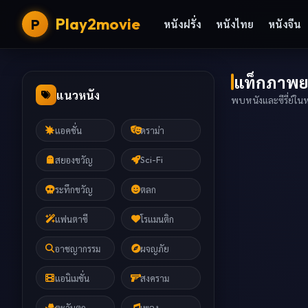
Play2movie
P
หนังฝรั่ง
หนังไทย
หนังจีน
แท็กภาพย
แนวหนัง
พบหนังและซีรี่ย์ใน
แอคชั่น
ดราม่า
Sci-Fi
สยองขวัญ
ระทึกขวัญ
ตลก
แฟนตาซี
โรแมนติก
อาชญากรรม
ผจญภัย
แอนิเมชั่น
สงคราม
ตะวันตก
เพลง