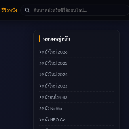
รีวิวหนัง
หมวดหมู่หลัก
หนังใหม่ 2026
หนังใหม่ 2025
หนังใหม่ 2024
หนังใหม่ 2023
หนังชนโรง HD
หนัง Netflix
หนัง HBO Go