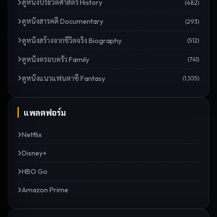
ดู
หนังประวัติศาสตร์ History
(
482
)
ดู
หนังสารคดี Documentary
(
293
)
ดู
หนังสร้างจากชีวิตจริง Biography
(
512
)
ดู
หนังครอบครัว Family
(
741
)
ดู
หนังแนวแฟนตาซี Fantasy
(
1,105
)
แพลตฟอร์ม
Netflix
Disney+
HBO Go
Amazon Prime