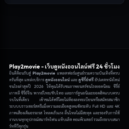
Play2movie
- เว็บดูหนังออนไลน์ฟรี 24 ชั่วโมง
ยินดีต้อนรับสู่
Play2movie
แพลตฟอร์มศูนย์รวมความบันเทิงที่ครบ
ครันที่สุด แหล่งบริการ
ดูหนังออนไลน์
และ
ดูซีรี่ย์ฟรี
อัปเดตหนังใหม่
ชนโรงล่าสุดปี 2026 ให้คุณได้รับชมภาพยนตร์ชนโรงยอดนิยม ซีรี่ย์
เกาหลี ซีรี่ย์จีน พากย์ไทย/ซับไทย และการ์ตูนอนิเมะยอดฮิตแบบครบ
จบในที่เดียว เข้าชมได้ฟรีโดยไม่ต้องลงทะเบียนหรือสมัครสมาชิก
ระบบบราวเซอร์สตรีมมิ่งความละเอียดสูงคมชัดระดับ Full HD และ 4K
ภาพเสียงเต็มอรรถรส โหลดเร็วแรง ลื่นไหลไม่มีสะดุด และรองรับการใช้
งานบนทุกอุปกรณ์สมาร์ทโฟน แท็บเล็ต คอมพิวเตอร์ รวมถึงระบบสมา
ร์ททีวีทุกรุ่น