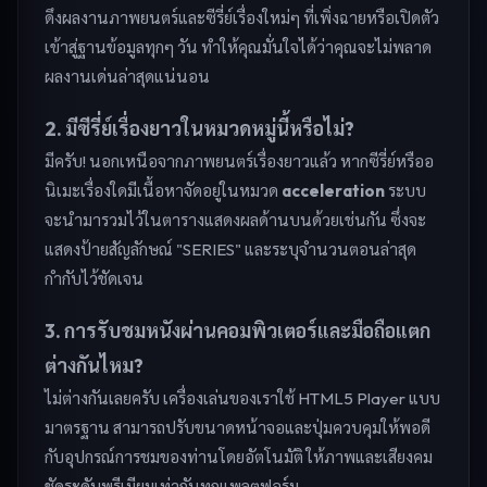
ดึงผลงานภาพยนตร์และซีรี่ย์เรื่องใหม่ๆ ที่เพิ่งฉายหรือเปิดตัว
เข้าสู่ฐานข้อมูลทุกๆ วัน ทำให้คุณมั่นใจได้ว่าคุณจะไม่พลาด
ผลงานเด่นล่าสุดแน่นอน
2. มีซีรี่ย์เรื่องยาวในหมวดหมู่นี้หรือไม่?
มีครับ! นอกเหนือจากภาพยนตร์เรื่องยาวแล้ว หากซีรี่ย์หรืออ
นิเมะเรื่องใดมีเนื้อหาจัดอยู่ในหมวด
acceleration
ระบบ
จะนำมารวมไว้ในตารางแสดงผลด้านบนด้วยเช่นกัน ซึ่งจะ
แสดงป้ายสัญลักษณ์ "SERIES" และระบุจำนวนตอนล่าสุด
กำกับไว้ชัดเจน
3. การรับชมหนังผ่านคอมพิวเตอร์และมือถือแตก
ต่างกันไหม?
ไม่ต่างกันเลยครับ เครื่องเล่นของเราใช้ HTML5 Player แบบ
มาตรฐาน สามารถปรับขนาดหน้าจอและปุ่มควบคุมให้พอดี
กับอุปกรณ์การชมของท่านโดยอัตโนมัติ ให้ภาพและเสียงคม
ชัดระดับพรีเมียมเท่ากันทุกแพลตฟอร์ม