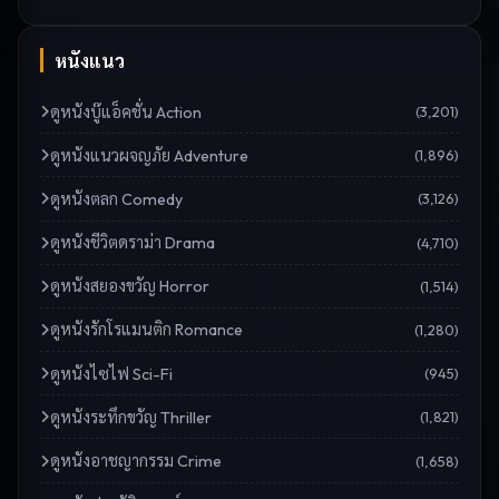
หนังแนว
ดู
หนังบู๊แอ็คชั่น Action
(
3,201
)
ดู
หนังแนวผจญภัย Adventure
(
1,896
)
ดู
หนังตลก Comedy
(
3,126
)
ดู
หนังชีวิตดราม่า Drama
(
4,710
)
ดู
หนังสยองขวัญ Horror
(
1,514
)
ดู
หนังรักโรแมนติก Romance
(
1,280
)
ดู
หนังไซไฟ Sci-Fi
(
945
)
ดู
หนังระทึกขวัญ Thriller
(
1,821
)
ดู
หนังอาชญากรรม Crime
(
1,658
)