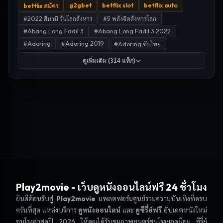
g2gbet
betflix slot
betflix auto
betflix สมัคร
#
2022 สึนามิ วันโลกสังหาร
#
5 พลังจิตสังหารโลก
#
Abang Long Fadil 3
#
Abang Long Fadil 3 2022
#
Adoring
#
Adoring 2019
#
Adoring ซับไทย
ดูเพิ่มเติม (
314
แท็ก)
Play2movie
- เว็บดูหนังออนไลน์ฟรี 24 ชั่วโมง
ยินดีต้อนรับสู่
Play2movie
แพลตฟอร์มศูนย์รวมความบันเทิงที่ครบ
ครันที่สุด แหล่งบริการ
ดูหนังออนไลน์
และ
ดูซีรี่ย์ฟรี
อัปเดตหนังใหม่
ชนโรงล่าสุดปี 2026 ให้คุณได้รับชมภาพยนตร์ชนโรงยอดนิยม ซีรี่ย์