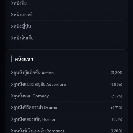
หนังจีน
หนังเกาหลี
หนังญี่ปุ่น
หนังอินเดีย
หนังแนว
ดู
หนังบู๊แอ็คชั่น Action
(
3,201
)
ดู
หนังแนวผจญภัย Adventure
(
1,896
)
ดู
หนังตลก Comedy
(
3,126
)
ดู
หนังชีวิตดราม่า Drama
(
4,710
)
ดู
หนังสยองขวัญ Horror
(
1,514
)
ดู
หนังรักโรแมนติก Romance
(
1,280
)