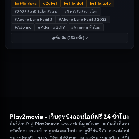
g2gbet
betflix slot
betflix auto
betflix สมัคร
#
2022 สึนามิ วันโลกสังหาร
#
5 พลังจิตสังหารโลก
#
Abang Long Fadil 3
#
Abang Long Fadil 3 2022
#
Adoring
#
Adoring 2019
#
Adoring ซับไทย
ดูเพิ่มเติม (
253
แท็ก)
Play2movie
- เว็บดูหนังออนไลน์ฟรี 24 ชั่วโมง
ยินดีต้อนรับสู่
Play2movie
แพลตฟอร์มศูนย์รวมความบันเทิงที่ครบ
ครันที่สุด แหล่งบริการ
ดูหนังออนไลน์
และ
ดูซีรี่ย์ฟรี
อัปเดตหนังใหม่
ชนโรงล่าสุดปี 2026 ให้คุณได้รับชมภาพยนตร์ชนโรงยอดนิยม ซีรี่ย์