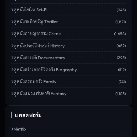
ดู
หนังไซไฟ Sci-Fi
(
945
)
ดู
หนังระทึกขวัญ Thriller
(
1,821
)
ดู
หนังอาชญากรรม Crime
(
1,658
)
ดู
หนังประวัติศาสตร์ History
(
482
)
ดู
หนังสารคดี Documentary
(
293
)
ดู
หนังสร้างจากชีวิตจริง Biography
(
512
)
ดู
หนังครอบครัว Family
(
741
)
ดู
หนังแนวแฟนตาซี Fantasy
(
1,105
)
แพลตฟอร์ม
Netflix