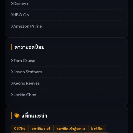
Disney+
HBO Go
Amazon Prime
ดารายอดนิยม
Tom Cruise
Jason Statham
Keanu Reeves
Jackie Chan
แท็กแนะนำ
037hd
betflix slot
betflix
betflix เข้าสู่ระบบ