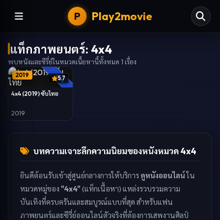
Play2movie
P
แท็กภาพยนตร์:
4x4
พบหนังและซีรี่ย์ในหมวดเนื้อหานี้ทั้งหมด
1
เรื่อง
2019
หนัง
5.7
4x4 (2019) ซับไทย
2019
บทความเจาะลึกความนิยมของหนังหมวด
4x4
ยินดีต้อนรับเข้าสู่ศูนย์กลางการให้บริการ
ดูหนังออนไลน์
ใน
หมวดหมู่ของ
"4x4"
(แท็กเนื้อหา) แหล่งรวบรวมความ
บันเทิงที่ครบครันและสมบูรณ์แบบที่สุด สำหรับแฟน
ภาพยนตร์และซีรี่ย์ออนไลน์ตัวจริงที่ต้องการเสพงานศิลป์