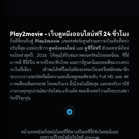
Play2movie
- เว็บดูหนังออนไลน์ฟรี 24 ชั่วโมง
ยินดีต้อนรับสู่
Play2movie
แพลตฟอร์มศูนย์รวมความบันเทิงที่ครบ
ครันที่สุด แหล่งบริการ
ดูหนังออนไลน์
และ
ดูซีรี่ย์ฟรี
อัปเดตหนังใหม่
ชนโรงล่าสุดปี 2026 ให้คุณได้รับชมภาพยนตร์ชนโรงยอดนิยม ซีรี่ย์
เกาหลี ซีรี่ย์จีน พากย์ไทย/ซับไทย และการ์ตูนอนิเมะยอดฮิตแบบครบ
จบในที่เดียว เข้าชมได้ฟรีโดยไม่ต้องลงทะเบียนหรือสมัครสมาชิก
ระบบบราวเซอร์สตรีมมิ่งความละเอียดสูงคมชัดระดับ Full HD และ 4K
ภาพเสียงเต็มอรรถรส โหลดเร็วแรง ลื่นไหลไม่มีสะดุด และรองรับการใช้
งานบนทุกอุปกรณ์สมาร์ทโฟน แท็บเล็ต คอมพิวเตอร์ รวมถึงระบบสมา
ร์ททีวีทุกรุ่น
|
|
|
|
|
|
หน้าแรก
หนังฝรั่ง
หนังไทย
ซีรี่ย์พากย์ไทย
ซีรี่ย์ซับไทย
อนิเมะ
|
บทความรีวิวหนัง
ผังเว็บไซต์ sitemap