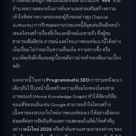
การจัดหมวดหมู่ภาพยนตร์และซีรี่ย์ตามประเภท
"4x4"
ช่วย
อำนวยความสะดวกในการค้นหาและช่วยเสริมสร้างความ
เข้าใจทิศทางความชอบของผู้รับชมอย่างสูง (Topical
Authority) การรับชมผลงานประเภทนี้มีจุดเด่นคือมักจะนำ
เสนอโครงสร้างเรื่องที่เป็นเอกลักษณ์เฉพาะตัว ซึ่งผู้ชม
สามารถสัมผัสปม อารมณ์ และโทนภาพยนตร์แนวนี้ได้อย่าง
เต็มเปี่ยม ไม่ว่าจะเป็นความตื่นเต้น ความซาบซึ้ง หรือ
แนวคิดเชิงลึกที่แฝงอยู่เบื้องหลังการถ่ายทำของทีมงานเบื้อง
หลัง
นอกจากนี้ ในทาง
Programmatic SEO
การรวมหนังแนว
เดียวกันไว้ในหน้านี้จะสร้างความเชื่อมโยงของโครงข่าย
ภาพยนตร์ (Movie Knowledge Graph) ทำให้อัลกอริทึม
ของเสิร์ชเอนจินเช่น Google สามารถเข้าใจโครงสร้าง
เนื้อหาของระบบเว็บไซต์ภาพยนตร์ของเราได้อย่างมีระบบ
ส่งผลดีต่อการจัดอันดับและการแสดงผลในคีย์เวิร์ดสำคัญ
อย่าง
หนังใหม่ 2026
หรือคำค้นหาเฉพาะเจาะจงต่างๆ ของ