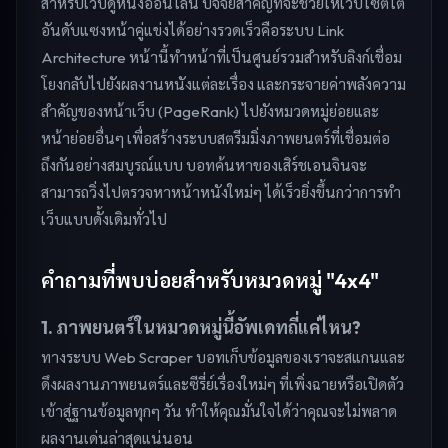
สำหรับเว็บดูหนังออนไลน์ ปัจจัยสำคัญที่จะช่วยให้เว็บไซต์ไต่
อันดับแซงหน้าคู่แข่งได้อย่างรวดเร็วคือระบบ Link
Architecture หน้านี้ทำหน้าที่เป็นศูนย์รวมสำหรับลิงก์เชื่อม
โยงกลับไปยังผลงานหนังแต่ละเรื่อง และกระจายค่าพลังความ
สำคัญของหน้าเว็บ (PageRank) ไปยังหมวดหมู่ย่อยและ
หน้าย่อยอื่นๆ เพื่อสร้างระบบสตรีมมิ่งภาพยนตร์ที่เชื่อมต่อ
ถึงกันอย่างสมบูรณ์แบบ บอทค้นหาของเสิร์ชเอนจินจะ
สามารถวิ่งไปตรวจหาหน้าหนังใหม่ๆ ได้เร็วยิ่งขึ้นกว่าการทำ
เว็บแบบดั้งเดิมทั่วไป
คำถามที่พบบ่อยสำหรับหมวดหมู่ "4x4"
1. ภาพยนตร์ในหมวดหมู่นี้อัพเดทถี่แค่ไหน?
ทางระบบ Web Scraper บอทเก็บข้อมูลของเราจะสแกนและ
ดึงผลงานภาพยนตร์และซีรี่ย์เรื่องใหม่ๆ ที่เพิ่งฉายหรือเปิดตัว
เข้าสู่ฐานข้อมูลทุกๆ วัน ทำให้คุณมั่นใจได้ว่าคุณจะไม่พลาด
ผลงานเด่นล่าสุดแน่นอน