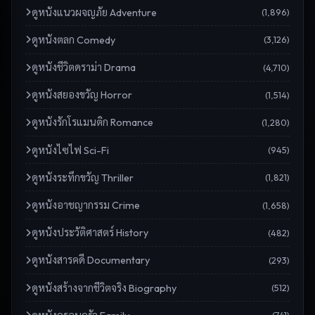
ดู
หนังแนวผจญภัย Adventure
(
1,896
)
ดู
หนังตลก Comedy
(
3,126
)
ดู
หนังชีวิตดราม่า Drama
(
4,710
)
ดู
หนังสยองขวัญ Horror
(
1,514
)
ดู
หนังรักโรแมนติก Romance
(
1,280
)
ดู
หนังไซไฟ Sci-Fi
(
945
)
ดู
หนังระทึกขวัญ Thriller
(
1,821
)
ดู
หนังอาชญากรรม Crime
(
1,658
)
ดู
หนังประวัติศาสตร์ History
(
482
)
ดู
หนังสารคดี Documentary
(
293
)
ดู
หนังสร้างจากชีวิตจริง Biography
(
512
)