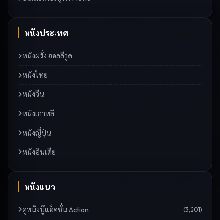
หนังประเทศ
หนังฝรั่ง ฮอลลีวูด
หนังไทย
หนังจีน
หนังเกาหลี
หนังญี่ปุ่น
หนังอินเดีย
หนังแนว
ดู
หนังบู๊แอ็คชั่น Action
(
3,201
)