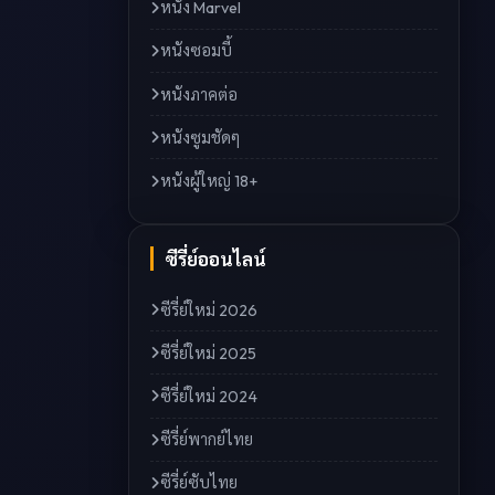
หนัง Marvel
หนังซอมบี้
หนังภาคต่อ
หนังซูมชัดๆ
หนังผู้ใหญ่ 18+
ซีรี่ย์ออนไลน์
ซีรี่ย์ใหม่ 2026
ซีรี่ย์ใหม่ 2025
ซีรี่ย์ใหม่ 2024
ซีรี่ย์พากย์ไทย
ซีรี่ย์ซับไทย