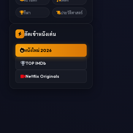
กีฬา
ประวัติศาสตร์
ลัดเข้าหนังเด่น
หนังใหม่ 2026
TOP IMDb
Netflix Originals