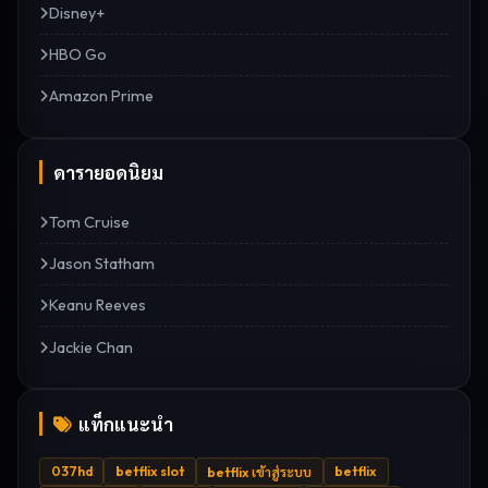
Disney+
HBO Go
Amazon Prime
ดารายอดนิยม
Tom Cruise
Jason Statham
Keanu Reeves
Jackie Chan
แท็กแนะนำ
037hd
betflix slot
betflix
betflix เข้าสู่ระบบ