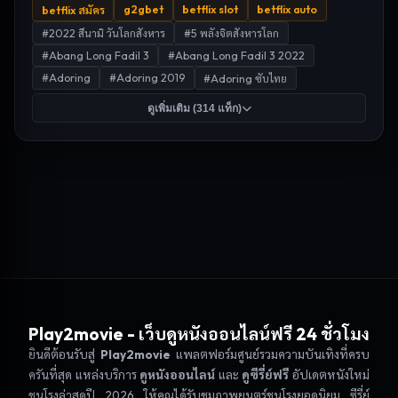
g2gbet
betflix slot
betflix auto
betflix สมัคร
#
2022 สึนามิ วันโลกสังหาร
#
5 พลังจิตสังหารโลก
#
Abang Long Fadil 3
#
Abang Long Fadil 3 2022
#
Adoring
#
Adoring 2019
#
Adoring ซับไทย
ดูเพิ่มเติม (
314
แท็ก)
Play2movie
- เว็บดูหนังออนไลน์ฟรี 24 ชั่วโมง
ยินดีต้อนรับสู่
Play2movie
แพลตฟอร์มศูนย์รวมความบันเทิงที่ครบ
ครันที่สุด แหล่งบริการ
ดูหนังออนไลน์
และ
ดูซีรี่ย์ฟรี
อัปเดตหนังใหม่
ชนโรงล่าสุดปี 2026 ให้คุณได้รับชมภาพยนตร์ชนโรงยอดนิยม ซีรี่ย์