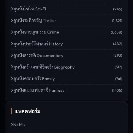
ดู
หนังไซไฟ Sci-Fi
(
945
)
ดู
หนังระทึกขวัญ Thriller
(
1,821
)
ดู
หนังอาชญากรรม Crime
(
1,658
)
ดู
หนังประวัติศาสตร์ History
(
482
)
ดู
หนังสารคดี Documentary
(
293
)
ดู
หนังสร้างจากชีวิตจริง Biography
(
512
)
ดู
หนังครอบครัว Family
(
741
)
ดู
หนังแนวแฟนตาซี Fantasy
(
1,105
)
แพลตฟอร์ม
Netflix