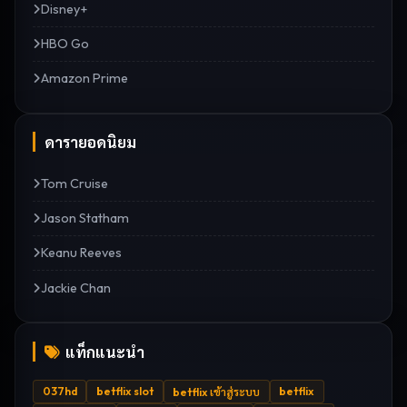
Disney+
HBO Go
Amazon Prime
ดารายอดนิยม
Tom Cruise
Jason Statham
Keanu Reeves
Jackie Chan
แท็กแนะนำ
037hd
betflix slot
betflix
betflix เข้าสู่ระบบ