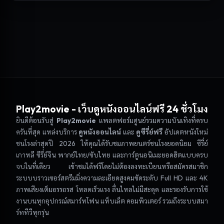
Play2movie
- เว็บดูหนังออนไลน์ฟรี 24 ชั่วโมง
ยินดีต้อนรับสู่
Play2movie
แพลตฟอร์มศูนย์รวมความบันเทิงที่ครบ
ครันที่สุด แหล่งบริการ
ดูหนังออนไลน์
และ
ดูซีรี่ย์ฟรี
อัปเดตหนังใหม่
ชนโรงล่าสุดปี 2026 ให้คุณได้รับชมภาพยนตร์ชนโรงยอดนิยม ซีรี่ย์
เกาหลี ซีรี่ย์จีน พากย์ไทย/ซับไทย และการ์ตูนอนิเมะยอดฮิตแบบครบ
จบในที่เดียว เข้าชมได้ฟรีโดยไม่ต้องลงทะเบียนหรือสมัครสมาชิก
ระบบบราวเซอร์สตรีมมิ่งความละเอียดสูงคมชัดระดับ Full HD และ 4K
ภาพเสียงเต็มอรรถรส โหลดเร็วแรง ลื่นไหลไม่มีสะดุด และรองรับการใช้
งานบนทุกอุปกรณ์สมาร์ทโฟน แท็บเล็ต คอมพิวเตอร์ รวมถึงระบบสมา
ร์ททีวีทุกรุ่น