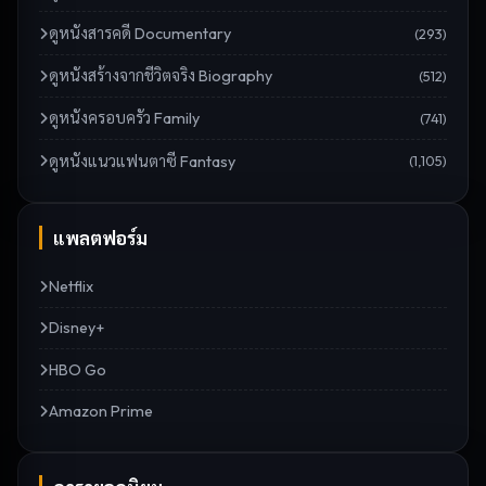
ดู
หนังสารคดี Documentary
(
293
)
ดู
หนังสร้างจากชีวิตจริง Biography
(
512
)
ดู
หนังครอบครัว Family
(
741
)
ดู
หนังแนวแฟนตาซี Fantasy
(
1,105
)
แพลตฟอร์ม
Netflix
Disney+
HBO Go
Amazon Prime