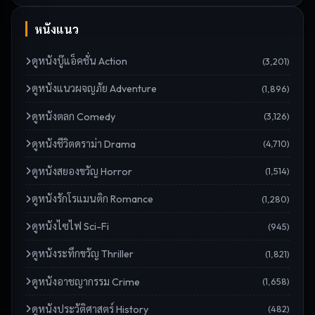
หนังแนว
ดู
หนังบู๊แอ็คชั่น Action
(
3,201
)
ดู
หนังแนวผจญภัย Adventure
(
1,896
)
ดู
หนังตลก Comedy
(
3,126
)
ดู
หนังชีวิตดราม่า Drama
(
4,710
)
ดู
หนังสยองขวัญ Horror
(
1,514
)
ดู
หนังรักโรแมนติก Romance
(
1,280
)
ดู
หนังไซไฟ Sci-Fi
(
945
)
ดู
หนังระทึกขวัญ Thriller
(
1,821
)
ดู
หนังอาชญากรรม Crime
(
1,658
)
ดู
หนังประวัติศาสตร์ History
(
482
)