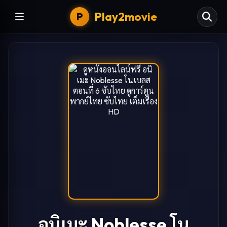
Play2movie
P
อนิเมะ Noblesse โน