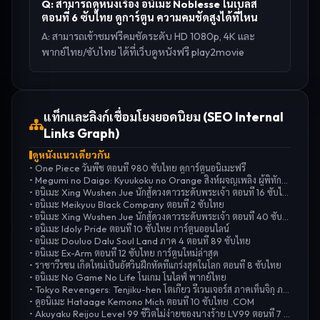
Q:
สามารถดูหนังเรื่อง อนิเมะ Noblesse โนเบลส
ตอนที่ 6 ซับไทย ดูการ์ตูน ความคมชัดสูงได้ที่ไหน
A:
สามารถเข้าชมฟรีคมชัดระดับ HD 1080p, 4K และ
พากย์ไทย/ซับไทย ได้ที่เว็บดูหนังฟรี play2movie
แท็กและลิงก์เชื่อมโยงยอดนิยม (SEO Internal
Links Graph)
ดูหนังแนวเดียวกัน
•
One Piece วันพีช ตอนที่ 980 ซับไทย ดูการ์ตูนอนิเมะฟรี
•
Megumi no Daigo: Kyuukoku no Orange สิงห์ผจญเพลิง ผู้พิทักษ์ชุดส้ม ตอนที่ 20 ซับไทย
•
อนิเมะ Xing Wushen Jue นักสู้ดวงดาวระดับพระเจ้า ตอนที่ 16 ซับไทย
•
อนิเมะ Meikyuu Black Company ตอนที่ 2 ซับไทย
•
อนิเมะ Xing Wushen Jue นักสู้ดวงดาวระดับพระเจ้า ตอนที่ 40 ซับไทย
•
อนิเมะ Idoly Pride ตอนที่ 10 ซับไทย การ์ตูนออนไลน์
•
อนิเมะ Douluo Dalu Soul Land ภาค 4 ตอนที่ 89 ซับไทย
•
อนิเมะ Ex-Arm ตอนที่ 12 ซับไทย การ์ตูนใหม่ล่าสุด
•
ราชาวีรชน เกิดใหม่เป็นอัศวินฝึกหัดที่แกร่งสุดในโลก ตอนที่ 8 ซับไทย
•
อนิเมะ No Game No Life โนเกม โนไลฟ์ พากย์ไทย
•
Tokyo Revengers: Tenjiku-hen โตเกียว รีเวนเจอร์ส ภาคเท็นจิกุ ภาค 3 ตอนที่ 7 ซับไทย
•
ดูอนิเมะ Hataage Kemono Mich ตอนที่ 10 ซับไทย .COM
•
Akuyaku Reijou Level 99 ชีวิตไม่ง่ายของนางร้าย LV99 ตอนที่ 7 ซับไทย