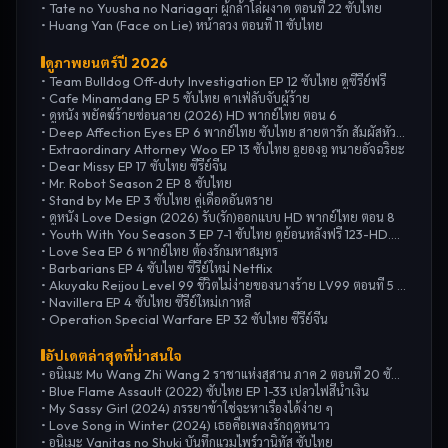
•
Tate no Yuusha no Nariagari ผู้กล้าโล่ผงาด ตอนที่ 22 ซับไทย
•
Huang Yan (Face on Lie) หน้าลวง ตอนที่ 11 ซับไทย
ดูภาพยนตร์ปี
2026
•
Team Bulldog Off-duty Investigation EP 12 ซับไทย ดูซีรี่ย์ฟรี
•
Cafe Minamdang EP 5 ซับไทย คาเฟ่ลับจับผู้ร้าย
•
ดูหนัง พยัคฆ์ร้ายซ่อนลาย (2026) HD พากย์ไทย ตอน 6
•
Deep Affection Eyes EP 6 พากย์ไทย ซับไทย สายตารัก สัมผัสหัวใจ
•
Extraordinary Attorney Woo EP 13 ซับไทย อูยองอู ทนายอัจฉริยะ
•
Dear Missy EP 17 ซับไทย ซีรี่ย์จีน
•
Mr. Robot Season 2 EP 8 ซับไทย
•
Stand by Me EP 3 ซับไทย คู่เดือดอันตราย
•
ดูหนัง Love Design (2026) รับ(รัก)ออกแบบ HD พากย์ไทย ตอน 8
•
Youth With You Season 3 EP 7-1 ซับไทย ดูย้อนหลังฟรี 123-HD.COM
•
Love Sea EP 6 พากย์ไทย ต้องรักมหาสมุทร
•
Barbarians EP 4 ซับไทย ซีรี่ย์ใหม่ Netflix
•
Akuyaku Reijou Level 99 ชีวิตไม่ง่ายของนางร้าย LV99 ตอนที่ 5 ซับไทย
•
Navillera EP 4 ซับไทย ซีรี่ย์ใหม่เกาหลี
•
Operation Special Warfare EP 32 ซับไทย ซีรี่ย์จีน
อัปเดตล่าสุดที่น่าสนใจ
•
อนิเมะ Mu Wang Zhi Wang 2 ราชาแห่งสุสาน ภาค 2 ตอนที่ 20 ซับไทย
•
Blue Flame Assault (2022) ซับไทย EP 1-33 เปลวไฟสีน้ำเงิน
•
My Sassy Girl (2024) ภรรยาข้าใช่จะหาเรื่องได้ง่าย ๆ
•
Love Song in Winter (2024) เธอคือเพลงรักฤดูหนาว
•
อนิเมะ Vanitas no Shuki บันทึกแวมไพร์วานิทัส ซับไทย