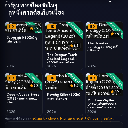
การ์ตูน
พากย์ไทย ซับไทย
ดูหนังภาคต่อเกี่ยวเนื่อง
อัปเดตมาใหม่
อัปเดตมาใหม่
อัปเดตมาใหม่
HD
HD
HD
8.5
8.5
Supergirl (2026) ซู
เปอร์เกิร์ล
The Drunken
8.5
Prodigy (2026) พลัง
หมัดเมา
The Dragon Tomb
Ancient Legend
(2026) สุสานมังกร
2026
2026
2026
ราชาหมาป่าแห่งซีเซี่ย
อัปเดตมาใหม่
อัปเดตมาใหม่
อัปเดตมาใหม่
HD
HD
HD
8.5
8.5
8.5
Dacoit A Love Story
Psycho Killer (2026)
(2026) รอยรัก รอย
ฆาตกรโรคจิต
Mor Lam Rhythm
แค้น
(2026) อ้ายต้าวว เอว
หวาน ระเบียบวาทะ
2026
2026
2026
ศิลป์
Home
>
Movies
>
อนิเมะ Noblesse โนเบลส ตอนที่ 6 ซับไทย ดูการ์ตูน