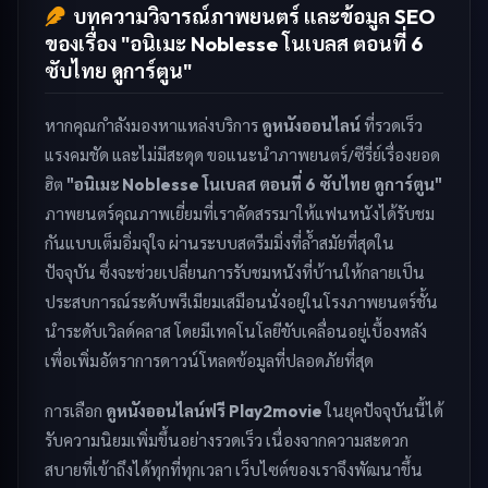
บทความวิจารณ์ภาพยนตร์ และข้อมูล SEO
ของเรื่อง "อนิเมะ Noblesse โนเบลส ตอนที่ 6
ซับไทย ดูการ์ตูน"
หากคุณกำลังมองหาแหล่งบริการ
ดูหนังออนไลน์
ที่รวดเร็ว
แรงคมชัด และไม่มีสะดุด ขอแนะนำภาพยนตร์/ซีรี่ย์เรื่องยอด
ฮิต
"อนิเมะ Noblesse โนเบลส ตอนที่ 6 ซับไทย ดูการ์ตูน"
ภาพยนตร์คุณภาพเยี่ยมที่เราคัดสรรมาให้แฟนหนังได้รับชม
กันแบบเต็มอิ่มจุใจ ผ่านระบบสตรีมมิ่งที่ล้ำสมัยที่สุดใน
ปัจจุบัน ซึ่งจะช่วยเปลี่ยนการรับชมหนังที่บ้านให้กลายเป็น
ประสบการณ์ระดับพรีเมียมเสมือนนั่งอยู่ในโรงภาพยนตร์ชั้น
นำระดับเวิลด์คลาส โดยมีเทคโนโลยีขับเคลื่อนอยู่เบื้องหลัง
เพื่อเพิ่มอัตราการดาวน์โหลดข้อมูลที่ปลอดภัยที่สุด
การเลือก
ดูหนังออนไลน์ฟรี Play2movie
ในยุคปัจจุบันนี้ได้
รับความนิยมเพิ่มขึ้นอย่างรวดเร็ว เนื่องจากความสะดวก
สบายที่เข้าถึงได้ทุกที่ทุกเวลา เว็บไซต์ของเราจึงพัฒนาขึ้น