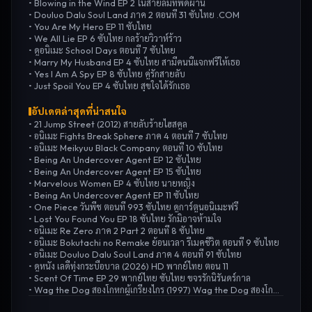
•
Blowing in the Wind EP 2 ในสายลมที่พัดผ่าน
•
Douluo Dalu Soul Land ภาค 2 ตอนที่ 31 ซับไทย .COM
•
You Are My Hero EP 11 ซับไทย
•
We All Lie EP 6 ซับไทย กลร้ายวิวาห์ร้าว
•
ดูอนิเมะ School Days ตอนที่ 7 ซับไทย
•
Marry My Husband EP 4 ซับไทย สามีคนนี้แจกฟรีให้เธอ
•
Yes I Am A Spy EP 8 ซับไทย คู่รักสายลับ
•
Just Spoil You EP 4 ซับไทย สุขใจได้รักเธอ
อัปเดตล่าสุดที่น่าสนใจ
•
21 Jump Street (2012) สายลับร้ายไฮสคูล
•
อนิเมะ Fights Break Sphere ภาค 4 ตอนที่ 7 ซับไทย
•
อนิเมะ Meikyuu Black Company ตอนที่ 10 ซับไทย
•
Being An Undercover Agent EP 12 ซับไทย
•
Being An Undercover Agent EP 15 ซับไทย
•
Marvelous Women EP 4 ซับไทย นายหญิง
•
Being An Undercover Agent EP 11 ซับไทย
•
One Piece วันพีช ตอนที่ 993 ซับไทย ดูการ์ตูนอนิเมะฟรี
•
Lost You Found You EP 18 ซับไทย รักมิอาจห้ามใจ
•
อนิเมะ Re Zero ภาค 2 Part 2 ตอนที่ 8 ซับไทย
•
อนิเมะ Bokutachi no Remake ย้อนเวลา รีเมคชีวิต ตอนที่ 9 ซับไทย
•
อนิเมะ Douluo Dalu Soul Land ภาค 4 ตอนที่ 91 ซับไทย
•
ดูหนัง เลดี้ทุ่งกระบือบาล (2026) HD พากย์ไทย ตอน 11
•
Scent Of Time EP 29 พากย์ไทย ซับไทย ขจรรักนิรันดร์กาล
•
Wag the Dog สองโกหกผู้เกรียงไกร (1997) Wag the Dog สองโกหกผู้เกรียงไกร (1997)