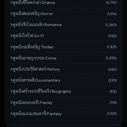
ดู
หนังชีวิตดราม่า Drama
(
4,710
)
ดู
หนังสยองขวัญ Horror
(
1,514
)
ดู
หนังรักโรแมนติก Romance
(
1,280
)
ดู
หนังไซไฟ Sci-Fi
(
945
)
ดู
หนังระทึกขวัญ Thriller
(
1,821
)
ดู
หนังอาชญากรรม Crime
(
1,658
)
ดู
หนังประวัติศาสตร์ History
(
482
)
ดู
หนังสารคดี Documentary
(
293
)
ดู
หนังสร้างจากชีวิตจริง Biography
(
512
)
ดู
หนังครอบครัว Family
(
741
)
ดู
หนังแนวแฟนตาซี Fantasy
(
1,105
)