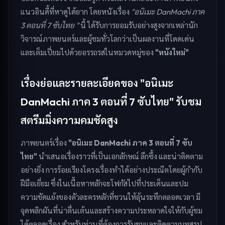
แนวอินดี้ที่หาดูได้ยาก โดยหนังเรื่อง
"อนิเมะ DanMachi ภาค
3 ตอนที่ 7 ซับไทย "
นี้ ได้รับการยอมรับอย่างสูงจากเหล่านัก
วิจารณ์ภาพยนตร์และผู้ชมทั่วโลกว่าเป็นผลงานที่โดดเด่น
และเต็มเปี่ยมไปด้วยอรรถรสในหมวดหมู่ของ
"หนังใหม่"
เรื่องย่อและรายละเอียดของ "อนิเมะ
DanMachi ภาค 3 ตอนที่ 7 ซับไทย" รับชม
สตรีมมิ่งความคมชัดสูง
ภาพยนตร์เรื่อง
"อนิเมะ DanMachi ภาค 3 ตอนที่ 7 ซับ
ไทย"
นำเสนอเรื่องราวที่เป็นเอกลักษณ์ ลึกซึ้ง และน่าติดตาม
อย่างยิ่ง การร้อยเรียงโครงเรื่องทำได้อย่างประณีตโดยผู้กำกับ
ฝีมือเยี่ยม ซึ่งในเนื้อหาหลักจะโฟกัสไปที่ประเด็นและปม
ความขัดแย้งของตัวละครหลักที่ชวนให้ลุ้นระทึกตลอดเวลา มี
จุดพลิกผันที่น่าตื่นเต้นและสร้างความประหลาดใจให้กับผู้ชม
ได้ตลอดเรื่อง สำหรับท่านที่ต้องการรับชมและติดตามบทสรุป