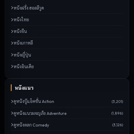
หนังฝรั่ง ฮอลลีวูด
หนังไทย
หนังจีน
หนังเกาหลี
หนังญี่ปุ่น
หนังอินเดีย
หนังแนว
ดู
หนังบู๊แอ็คชั่น Action
(
3,201
)
ดู
หนังแนวผจญภัย Adventure
(
1,896
)
ดู
หนังตลก Comedy
(
3,126
)