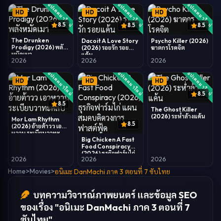
อัปเดตมาใหม่
อัปเดตมาใหม่
อัปเดตมาใหม่
HD
HD
HD
8.5
8.5
8.5
The Drunken
Dacoit A Love Story
Psycho Killer (2026)
Prodigy (2026) พลัง
(2026) รอยรัก รอย
ฆาตกรโรคจิต
หมัดเมา
แค้น
2026
2026
2026
อัปเดตมาใหม่
อัปเดตมาใหม่
อัปเดตมาใหม่
HD
HD
HD
8.5
8.5
The Ghost Killer
(2026) ระห่ำล้างแค้น
Mor Lam Rhythm
8.5
(2026) อ้ายต้าวว เอว
หวาน ระเบียบวาทะ
Big Chicken A Fast
ศิลป์
Food Conspiracy
(2026) ธุรกิจฟาร์มไก่
2026
2026
2026
แผนสมคบคิดวงการ
ฟาสต์ฟู้ด
Home
>
Movies
>
อนิเมะ DanMachi ภาค 3 ตอนที่ 7 ซับไทย
บทความวิจารณ์ภาพยนตร์ และข้อมูล SEO
ของเรื่อง "อนิเมะ DanMachi ภาค 3 ตอนที่ 7
ซับไทย"