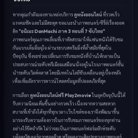
หากคุณกำลังมองหาแหล่งบริการ
ดูหนังออนไลน์
ที่รวดเร็ว
แรงคมชัด และไม่มีสะดุด ขอแนะนำภาพยนตร์/ซีรี่ย์เรื่องยอด
ฮิต
"อนิเมะ DanMachi ภาค 3 ตอนที่ 7 ซับไทย"
ภาพยนตร์คุณภาพเยี่ยมที่เราคัดสรรมาให้แฟนหนังได้รับชม
กันแบบเต็มอิ่มจุใจ ผ่านระบบสตรีมมิ่งที่ล้ำสมัยที่สุดใน
ปัจจุบัน ซึ่งจะช่วยเปลี่ยนการรับชมหนังที่บ้านให้กลายเป็น
ประสบการณ์ระดับพรีเมียมเสมือนนั่งอยู่ในโรงภาพยนตร์ชั้น
นำระดับเวิลด์คลาส โดยมีเทคโนโลยีขับเคลื่อนอยู่เบื้องหลัง
เพื่อเพิ่มอัตราการดาวน์โหลดข้อมูลที่ปลอดภัยที่สุด
การเลือก
ดูหนังออนไลน์ฟรี Play2movie
ในยุคปัจจุบันนี้ได้
รับความนิยมเพิ่มขึ้นอย่างรวดเร็ว เนื่องจากความสะดวก
สบายที่เข้าถึงได้ทุกที่ทุกเวลา เว็บไซต์ของเราจึงพัฒนาขึ้น
มารองรับความต้องการในการรับชมภาพยนตร์ของทุกท่าน
อย่างไร้ขีดจำกัด ไม่ว่าจะเป็นภาพยนตร์ฟอร์มยักษ์ระดับ
บล็อคบัสเตอร์จากฮอลลีวูด หรือผลงานศิลปะทางภาพยนตร์