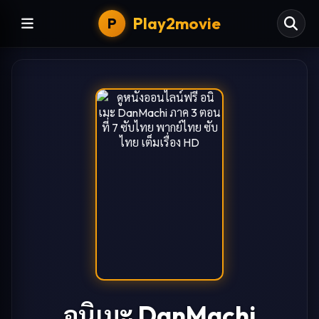
Play2movie
P
อนิเมะ DanMachi