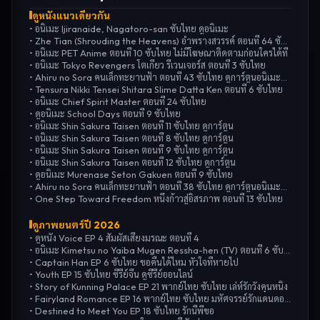
ดูหนังแนวเดียวกัน
•
อนิเมะ Ijiranaide, Nagatoro-san ซับไทย ดูอนิเมะ
•
Zhe Tian (Shrouding the Heavens) อำพรางสวรรค์ ตอนที่ 64 ซับไทย
•
อนิเมะ PET Anime ตอนที่ 10 ซับไทย ไม่มีโฆษณาติดตามก่อนใครได้ที่
•
อนิเมะ Tokyo Revengers โตเกียว รีเวนเจอร์ส ตอนที่ 3 ซับไทย
•
Ahiru no Sora คนเล็กทะยานฟ้า ตอนที่ 43 ซับไทย ดูการ์ตูนอนิเมะฟรี
•
Tensura Nikki Tensei Shitara Slime Datta Ken ตอนที่ 6 ซับไทย
•
อนิเมะ Chief Spirit Master ตอนที่ 24 ซับไทย
•
ดูอนิเมะ School Days ตอนที่ 9 ซับไทย
•
อนิเมะ Shin Sakura Taisen ตอนที่ 11 ซับไทย ดูการ์ตูน
•
อนิเมะ Shin Sakura Taisen ตอนที่ 8 ซับไทย ดูการ์ตูน
•
อนิเมะ Shin Sakura Taisen ตอนที่ 9 ซับไทย ดูการ์ตูน
•
อนิเมะ Shin Sakura Taisen ตอนที่ 12 ซับไทย ดูการ์ตูน
•
ดูอนิเมะ Murenase Seton Gakuen ตอนที่ 9 ซับไทย
•
Ahiru no Sora คนเล็กทะยานฟ้า ตอนที่ 38 ซับไทย ดูการ์ตูนอนิเมะฟรี
•
One Step Toward Freedom หนึ่งก้าวสู่อิสรภาพ ตอนที่ 13 ซับไทย
ดูภาพยนตร์ปี
2026
•
ดูหนัง Voice EP 4 สัมผัสเสียงมรณะ ตอนที่ 4
•
อนิเมะ Kimetsu no Yaiba Mugen Ressha-hen (TV) ตอนที่ 6 ซับไทย
•
Captain Han EP 6 ซับไทย ขอคืนได้ไหม หัวใจที่หายไป
•
Youth EP 15 ซับไทย ซีรี่ย์จีน ดูซีรี่ย์ออนไลน์
•
Story of Kunning Palace EP 21 พากย์ไทย ซับไทย เล่ห์รักวังคุนหนิง
•
Fairyland Romance EP 16 พากย์ไทย ซับไทย มหัศจรรย์รักแดนดอกท้อ
•
Destined to Meet You EP 18 ซับไทย รักนี้พี่ขอ