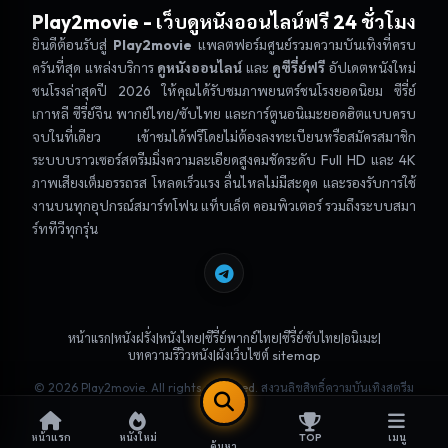
Play2movie
- เว็บดูหนังออนไลน์ฟรี 24 ชั่วโมง
ยินดีต้อนรับสู่
Play2movie
แพลตฟอร์มศูนย์รวมความบันเทิงที่ครบ
ครันที่สุด แหล่งบริการ
ดูหนังออนไลน์
และ
ดูซีรี่ย์ฟรี
อัปเดตหนังใหม่
ชนโรงล่าสุดปี 2026 ให้คุณได้รับชมภาพยนตร์ชนโรงยอดนิยม ซีรี่ย์
เกาหลี ซีรี่ย์จีน พากย์ไทย/ซับไทย และการ์ตูนอนิเมะยอดฮิตแบบครบ
จบในที่เดียว เข้าชมได้ฟรีโดยไม่ต้องลงทะเบียนหรือสมัครสมาชิก
ระบบบราวเซอร์สตรีมมิ่งความละเอียดสูงคมชัดระดับ Full HD และ 4K
ภาพเสียงเต็มอรรถรส โหลดเร็วแรง ลื่นไหลไม่มีสะดุด และรองรับการใช้
งานบนทุกอุปกรณ์สมาร์ทโฟน แท็บเล็ต คอมพิวเตอร์ รวมถึงระบบสมา
ร์ททีวีทุกรุ่น
|
|
|
|
|
|
หน้าแรก
หนังฝรั่ง
หนังไทย
ซีรี่ย์พากย์ไทย
ซีรี่ย์ซับไทย
อนิเมะ
|
บทความรีวิวหนัง
ผังเว็บไซต์ sitemap
© 2026
Play2movie
. All rights reserved. สงวนลิขสิทธิ์ความบันเทิงสตรีม
มิ่ง
TOP
หน้าแรก
หนังใหม่
เมนู
ค้นหา