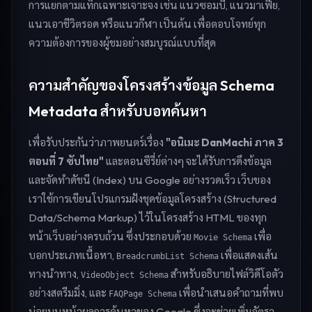
การแยกตามแท็กเฉพาะเจาะจง เช่น แนวซอมบี้, แนวมาเฟีย,
แนวเอาชีวิตรอด หรือแนวกีฬา เป็นต้น เพื่อตอบโจทย์ทุก
ความต้องการของผู้ชมอย่างสมบูรณ์แบบที่สุด
ความสำคัญของโครงสร้างข้อมูล Schema
Metadata สำหรับบอทค้นหา
เพื่อรับประกันว่าภาพยนตร์เรื่อง
"อนิเมะ DanMachi ภาค 3
ตอนที่ 7 ซับไทย"
และตอนซีรี่ย์ต่างๆ จะได้รับการดึงข้อมูล
และจัดทำดัชนี (Index) บน Google อย่างรวดเร็ว เว็บของ
เราใช้การเขียนโปรแกรมฝังชุดข้อมูลโครงสร้าง (Structured
Data/Schema Markup) ไว้ในโครงสร้าง HTML ของทุก
หน้าเว็บอย่างครบถ้วน ซึ่งประกอบด้วย
เพื่อ
Movie Schema
บอกประเภทเนื้อหา,
เพื่อแสดงเส้น
BreadcrumbList Schema
ทางนำทาง,
สำหรับอธิบายไฟล์วิดีโอตัว
VideoObject Schema
อย่างสตรีมมิ่ง, และ
เพื่อนำเสนอคำถามที่พบ
FAQPage Schema
บ่อยบนหน้าผลการค้นหาของ Google ซึ่งจะช่วยเพิ่มอัตรา